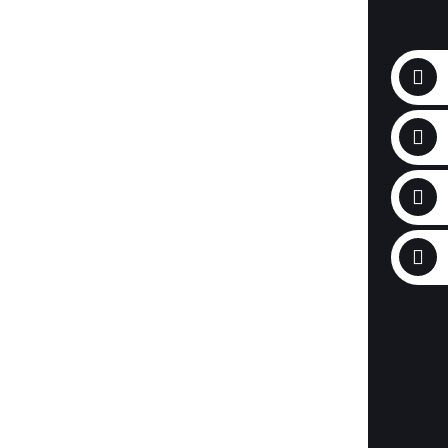
IM
ENG