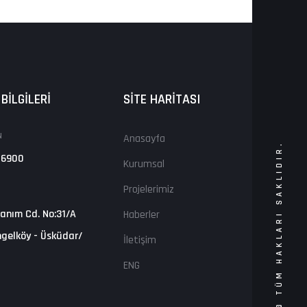
 BİLGİLERİ
SİTE HARİTASI
N
Anasayfa
2023 © TÜM HAKLARI SAKLIDIR.
 6900
Kurumsal
Projelerimiz
anım Cd. No:31/A
Haberler
gelköy - Üsküdar/
İletişim
ENG