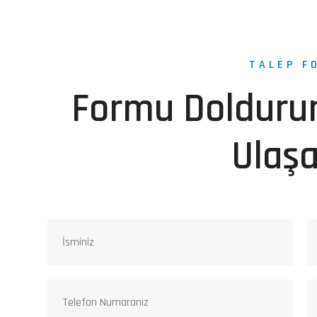
TALEP F
Formu Dolduru
Ulaş