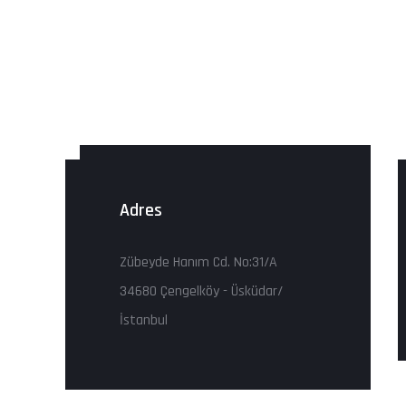
Adres
Zübeyde Hanım Cd. No:31/A
34680 Çengelköy - Üsküdar/
İstanbul