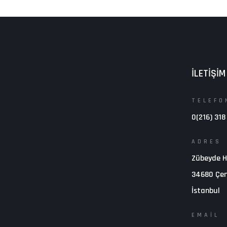
İLETİŞİM
TELEFO
0(216) 318
ADRES
Zübeyde H
34680 Çen
İstanbul
EMAIL