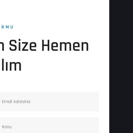
ORMU
n Size Hemen
alım